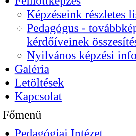
Felnőttképzés
Képzéseink részletes li
Pedagógus - továbbkép
kérdőíveinek összesíté
Nyilvános képzési inf
Galéria
Letöltések
Kapcsolat
Főmenü
Pedagógiai Intézet