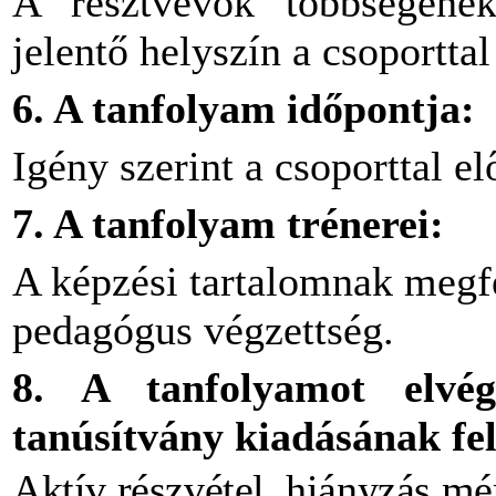
A résztvevők többségének
jelentő helyszín a csoporttal
6. A tanfolyam időpontja:
Igény szerint a csoporttal e
7. A tanfolyam trénerei:
A képzési tartalomnak megfe
pedagógus végzettség.
8. A tanfolyamot elvé
tanúsítvány kiadásának fel
Aktív részvétel, hiányzás mé