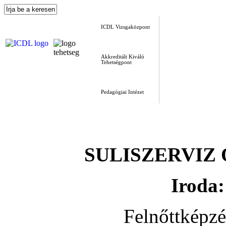
ICDL Vizsgaközpont
Akkreditált Kiváló
Tehetségpont
Pedagógiai Intézet
SULISZERVIZ Okt
Iroda:
Felnőttképz