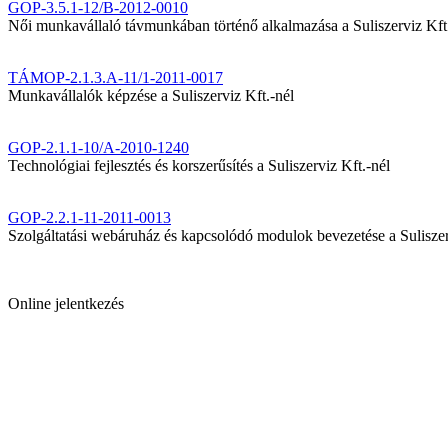
GOP-3.5.1-12/B-2012-0010
Női munkavállaló távmunkában történő alkalmazása a Suliszerviz Kft
TÁMOP-2.1.3.A-11/1-2011-0017
Munkavállalók képzése a Suliszerviz Kft.-nél
GOP-2.1.1-10/A-2010-1240
Technológiai fejlesztés és korszerűsítés a Suliszerviz Kft.-nél
GOP-2.2.1-11-2011-0013
Szolgáltatási webáruház és kapcsolódó modulok bevezetése a Suliszer
Online jelentkezés