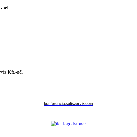
.-nél
viz Kft.-nél
konferencia.suliszerviz.com