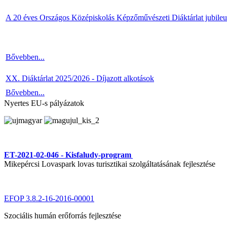
A 20 éves Országos Középiskolás Képzőművészeti Diáktárlat jubile
Bővebben...
XX. Diáktárlat 2025/2026 - Díjazott alkotások
Bővebben...
Nyertes EU-s pályázatok
ET-2021-02-046 - Kisfaludy-program
Mikepércsi Lovaspark lovas turisztikai szolgáltatásának fejlesztése
EFOP 3.8.2-16-2016-00001
Szociális humán erőforrás fejlesztése