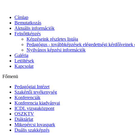
Címlap
Bemutatkozás
Aktuális információk
Felnőttképzés
Képzéseink részletes listája
Pedagógus - továbbképzések elégedettségi kérdőíveinek 
Nyilvános képzési információk
Galéria
Letöltések
Kapcsolat
Főmenü
Pedagógiai Intézet
Szakértői tevékenység
Konferenciák
Konferencia kiadványai
ICDL vizsgaközpont
OSZKTV
Diáktárlat
Mikepércsi lovaspark
Duális szakképzés