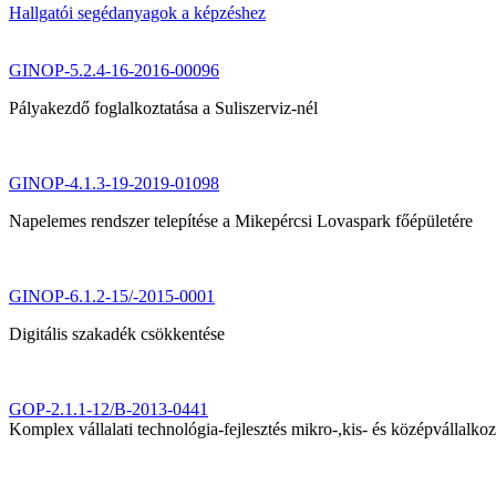
Hallgatói segédanyagok a képzéshez
GINOP-5.2.4-16-2016-00096
Pályakezdő foglalkoztatása a Suliszerviz-nél
GINOP-4.1.3-19-2019-01098
Napelemes rendszer telepítése a Mikepércsi Lovaspark főépületére
GINOP-6.1.2-15/-2015-0001
Digitális szakadék csökkentése
GOP-2.1.1-12/B-2013-0441
Komplex vállalati technológia-fejlesztés mikro-,kis- és középvállalk