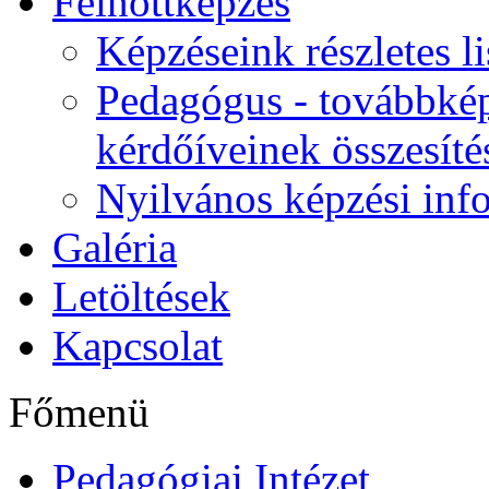
Felnőttképzés
Képzéseink részletes li
Pedagógus - továbbkép
kérdőíveinek összesíté
Nyilvános képzési inf
Galéria
Letöltések
Kapcsolat
Főmenü
Pedagógiai Intézet