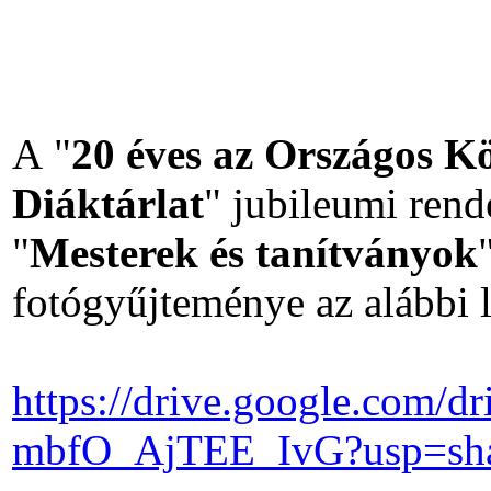
A "
20 éves az Országos K
Diáktárlat
" jubileumi rend
"
Mesterek és tanítványok
fotógyűjteménye az alábbi l
https://drive.google.com/
mbfO_AjTEE_IvG?usp=sha