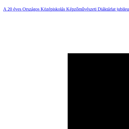
A 20 éves Országos Középiskolás Képzőművészeti Diáktárlat jubile