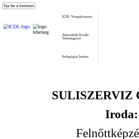
ICDL Vizsgaközpont
Akkreditált Kiváló
Tehetségpont
Pedagógiai Intézet
SULISZERVIZ Okt
Iroda:
Felnőttképz