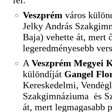
fel:
Veszprém
város külön
Jelky András Szakgimn
Baja) vehette át, mert 
legeredményesebb vers
A
Veszprém Megyei K
különdíját
Gangel Flo
Kereskedelmi, Vendėgl
Szakgimnáziuma ės Sza
át, mert legmagasabb p