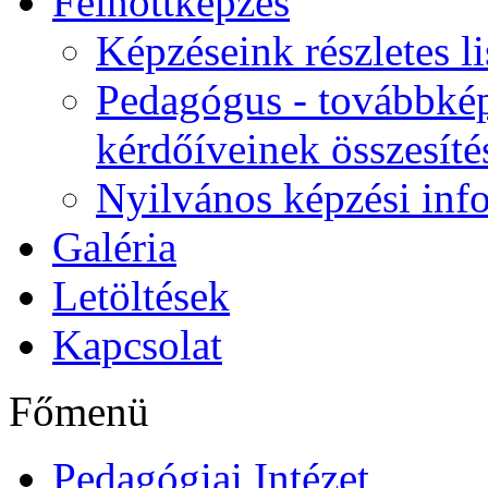
Felnőttképzés
Képzéseink részletes li
Pedagógus - továbbkép
kérdőíveinek összesíté
Nyilvános képzési inf
Galéria
Letöltések
Kapcsolat
Főmenü
Pedagógiai Intézet