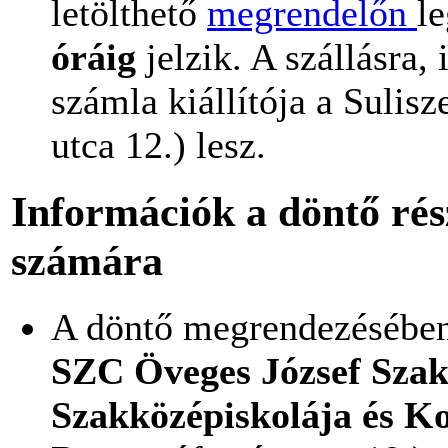
letölthető
megrendelőn
l
óráig
jelzik. A szállásra,
számla kiállítója a Sulis
utca 12.) lesz.
Információk a döntő rész
számára
A döntő megrendezésébe
SZC Öveges József Sza
Szakközépiskolája és K