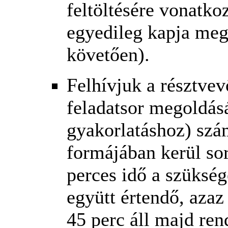
feltöltésére vonatk
egyedileg kapja meg 
követően).
Felhívjuk a résztvev
feladatsor megoldás
gyakorlatáshoz) szám
formájában kerül sor
perces idő a szükség
együtt értendő, azaz
45 perc áll majd ren