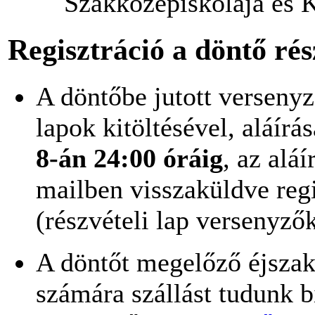
Szakközépiskolája és 
Regisztráció a döntő rés
A döntőbe jutott versenyző
lapok kitöltésével, aláír
8-án 24:00 óráig
, az alá
mailben visszaküldve reg
(részvételi lap versenyző
A döntőt megelőző éjszak
számára szállást tudunk bi