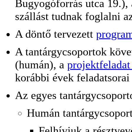
Bugyogóforrás utca 19.),
szállást tudnak foglalni az
A döntő tervezett
progra
A tantárgycsoportok köve
(humán), a
projektfelada
korábbi évek feladatsorai
Az egyes tantárgycsoport
Humán tantárgycsopor
Felhívjuk a résztvev