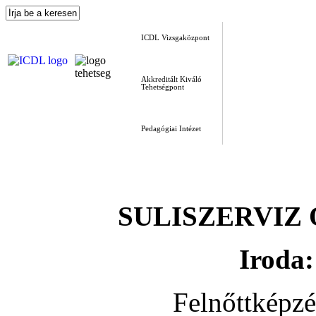
ICDL Vizsgaközpont
Akkreditált Kiváló
Tehetségpont
Pedagógiai Intézet
SULISZERVIZ Okt
Iroda:
Felnőttképz