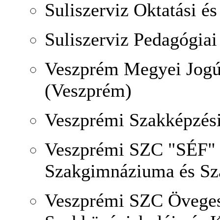
Suliszerviz Oktatási és
Suliszerviz Pedagógiai
Veszprém Megyei Jogú
(Veszprém)
Veszprémi Szakképzés
Veszprémi SZC "SÉF" V
Szakgimnáziuma és Sz
Veszprémi SZC Öveges