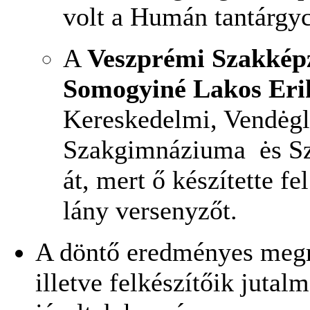
volt a Humán tantárgy
A
Veszprémi Szakkép
Somogyiné Lakos Eri
Kereskedelmi, Vendėgl
Szakgimnáziuma ės Sza
át, mert ő készítette f
lány versenyzőt.
A döntő eredményes megr
illetve felkészítőik juta