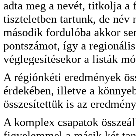
adta meg a nevét, titkolja a 
tiszteletben tartunk, de név
második fordulóba akkor sem
pontszámot, így a regionális
véglegesítésekor a listák mó
A régiónkéti eredmények ös
érdekében, illetve a könnye
összesítettük is az eredmény
A komplex csapatok összeál
figyelemmel a másik két tan