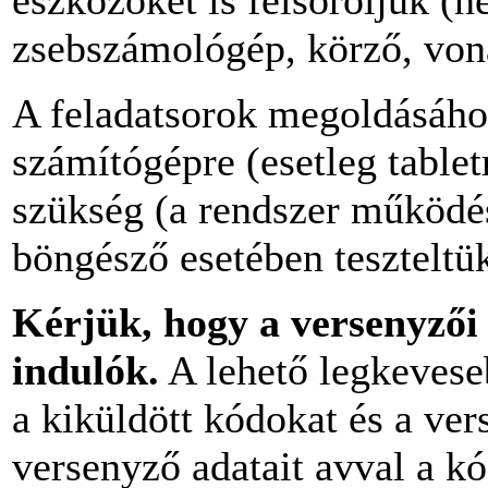
eszközöket is felsoroljuk (
zsebszámológép, körző, vona
A feladatsorok megoldásához
számítógépre (esetleg tablet
szükség (a rendszer működé
böngésző esetében teszteltük
Kérjük, hogy a versenyzői a
indulók.
A lehető legkevese
a kiküldött kódokat és a ver
versenyző adatait avval a k