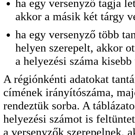
ha egy versenyző tagja l
akkor a másik két tárgy v
ha egy versenyző több tan
helyen szerepelt, akkor ot
a helyezési száma kisebb 
A régiónkénti adatokat tant
címének irányítószáma, maj
rendeztük sorba. A táblázat
helyezési számot is feltünte
a versenyzők szerepelnek, a