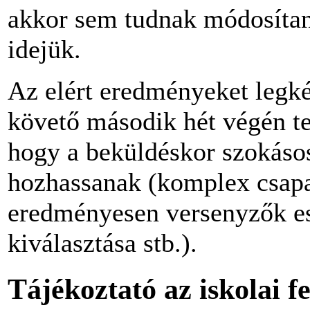
akkor sem tudnak módosítan
idejük.
Az elért eredményeket legk
követő második hét végén te
hogy a beküldéskor szokáso
hozhassanak (komplex csapat
eredményesen versenyzők es
kiválasztása stb.).
Tájékoztató az iskolai f