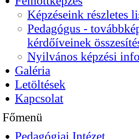
Felnőttképzés
Képzéseink részletes li
Pedagógus - továbbkép
kérdőíveinek összesíté
Nyilvános képzési inf
Galéria
Letöltések
Kapcsolat
Főmenü
Pedagógiai Intézet