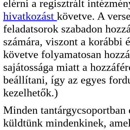
elérni a regisztrált intézmé
hivatkozást
követve. A vers
feladatsorok szabadon hozz
számára, viszont a korábbi 
követve folyamatosan hozzá
sajátossága miatt a hozzáfé
beállítani, így az egyes for
kezelhetők.)
Minden tantárgycsoportban 
küldtünk mindenkinek, amely