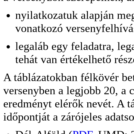
nyilatkozatuk alapján meg
vonatkozó versenyfelhívá
legaláb egy feladatra, le
tehát van értékelhető ré
A táblázatokban félkövér be
versenyben a legjobb 20, a 
eredményt elérők nevét. A t
időpontját a zárójeles adats