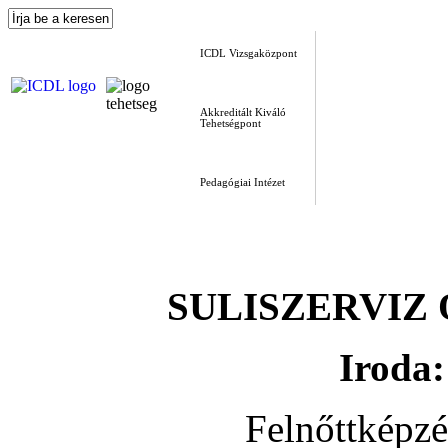
ICDL Vizsgaközpont
Akkreditált Kiváló
Tehetségpont
Pedagógiai Intézet
SULISZERVIZ Okt
Iroda:
Felnőttképz