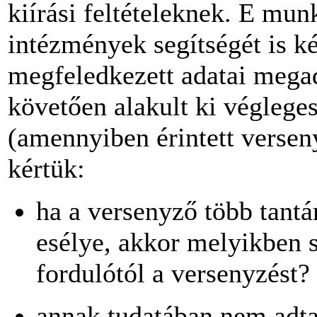
kiírási feltételeknek. E mu
intézmények segítségét is k
megfeledkezett adatai megad
követően alakult ki véglege
(amennyiben érintett versen
kértük:
ha a versenyző több tantá
esélye, akkor melyikben s
fordulótól a versenyzést?
annak tudatában nem adta