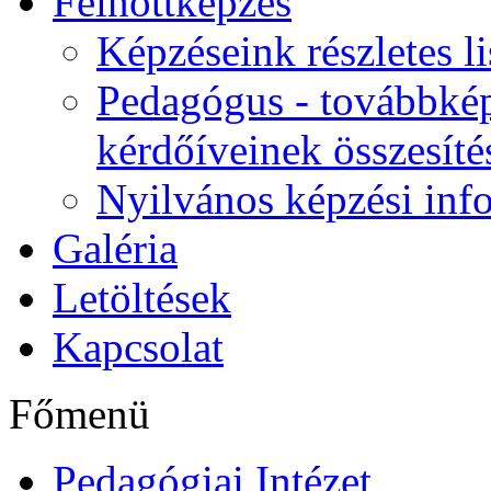
Felnőttképzés
Képzéseink részletes li
Pedagógus - továbbkép
kérdőíveinek összesíté
Nyilvános képzési inf
Galéria
Letöltések
Kapcsolat
Főmenü
Pedagógiai Intézet