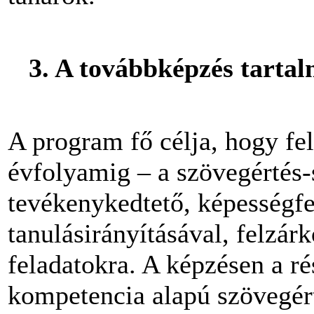
3. A továbbképzés tartal
A program fő célja, hogy fel
évfolyamig – a szövegértés
tevékenykedtető, képességfej
tanulásirányításával, felzár
feladatokra. A képzésen a 
kompetencia alapú szövegért