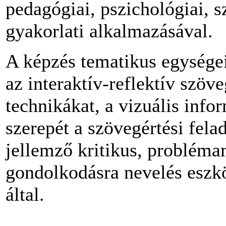
pedagógiai, pszichológiai, s
gyakorlati alkalmazásával.
A képzés tematikus egysége
az interaktív-reflektív szöv
technikákat, a vizuális inf
szerepét a szövegértési fel
jellemző kritikus, probléma
gondolkodásra nevelés eszkö
által.