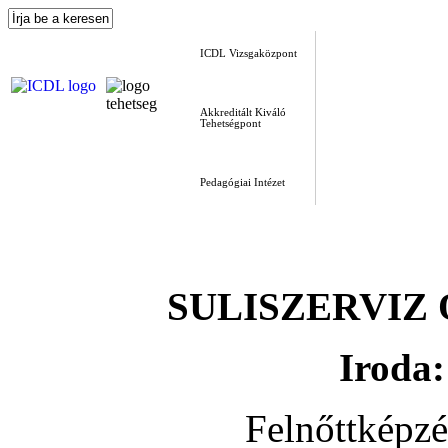
ICDL Vizsgaközpont
Akkreditált Kiváló
Tehetségpont
Pedagógiai Intézet
SULISZERVIZ Okt
Iroda:
Felnőttképz