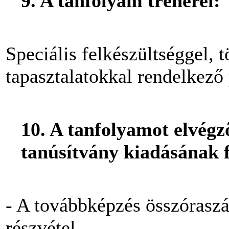
9. A tanfolyam trénerei:
Speciális felkészültséggel, t
tapasztalatokkal rendelkező
10. A tanfolyamot elvégz
tanúsítvány kiadásának f
- A továbbképzés összóras
részvétel